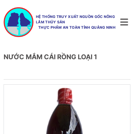
HỆ THỐNG TRUY XUẤT NGUỒN GỐC NÔNG
LÂM THỦY SẢN
THỰC PHẨM AN TOÀN TỈNH QUẢNG NINH
NƯỚC MẮM CÁI RỒNG LOẠI 1