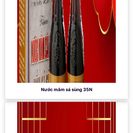
Nước mắm sá sùng 35N